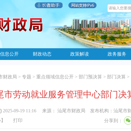
信息公开
财政动态
政策解读
政务服务
市财政局
>
专题
>
重点领域信息公开
>
部门预决算
>
部门决算
>
年汕尾市劳动就业服务管理中心部门决
2025-09-19 11:16
来源：
汕尾市财政局
发布机构：
汕尾市
小
】
打印
分享到：