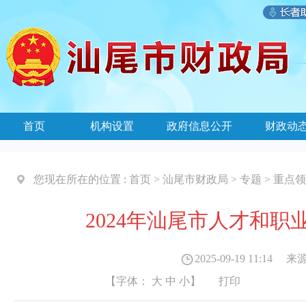
首页
机构设置
政府信息公开
财政动
您现在所在的位置 :
首页
>
汕尾市财政局
>
专题
>
重点领
2024年汕尾市人才和
2025-09-19 11:14
来源
【字体：
大
中
小
】
打印