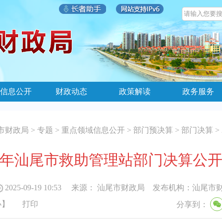
信息公开
财政动态
政策解读
政务服务
市财政局
>
专题
>
重点领域信息公开
>
部门预决算
>
部门决算
>
24年汕尾市救助管理站部门决算公
2025-09-19 10:53
来源：
汕尾市财政局
发布机构：
汕尾市
小
】
打印
分享到：