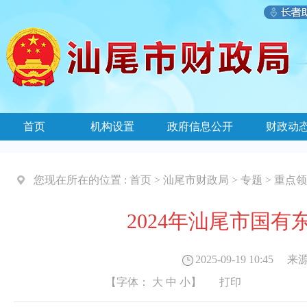
首页
机构设置
政府信息公开
财政动
您现在所在的位置 :
首页
>
汕尾市财政局
>
专题
>
重点领
2024年汕尾市国
2025-09-19 10:45
来源
【字体：
大
中
小
】
打印