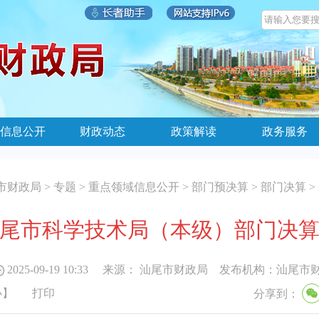
信息公开
财政动态
政策解读
政务服务
市财政局
>
专题
>
重点领域信息公开
>
部门预决算
>
部门决算
>
年汕尾市科学技术局（本级）部门决
2025-09-19 10:33
来源：
汕尾市财政局
发布机构：
汕尾市
小
】
打印
分享到：