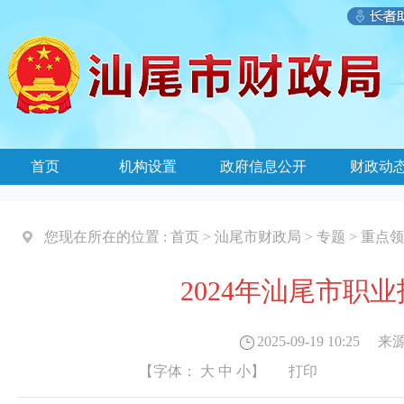
首页
机构设置
政府信息公开
财政动
您现在所在的位置 :
首页
>
汕尾市财政局
>
专题
>
重点领
2024年汕尾市职
2025-09-19 10:25
来源
【字体：
大
中
小
】
打印