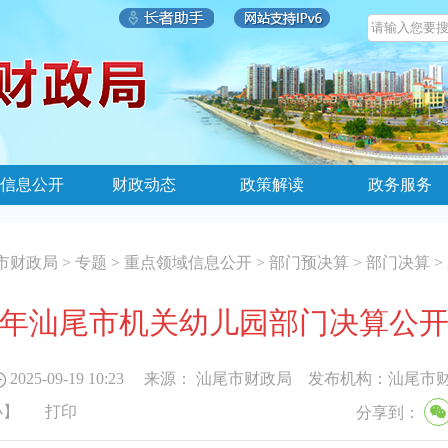
信息公开
财政动态
政策解读
政务服务
市财政局
>
专题
>
重点领域信息公开
>
部门预决算
>
部门决算
>
24年汕尾市机关幼儿园部门决算公
2025-09-19 10:23
来源：
汕尾市财政局
发布机构：
汕尾市
小
】
打印
分享到：