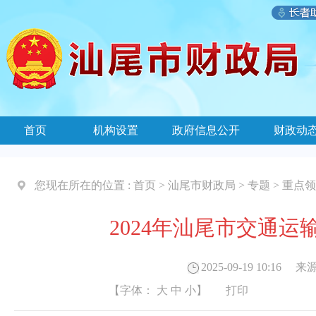
首页
机构设置
政府信息公开
财政动
您现在所在的位置 :
首页
>
汕尾市财政局
>
专题
>
重点领
2024年汕尾市交通
2025-09-19 10:16
来源
【字体：
大
中
小
】
打印