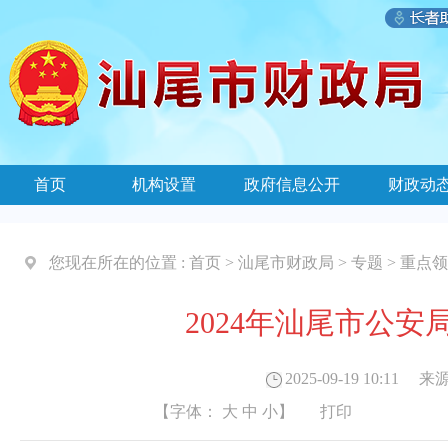
首页
机构设置
政府信息公开
财政动
您现在所在的位置 :
首页
>
汕尾市财政局
>
专题
>
重点领
2024年汕尾市公
2025-09-19 10:11
来源
【字体：
大
中
小
】
打印