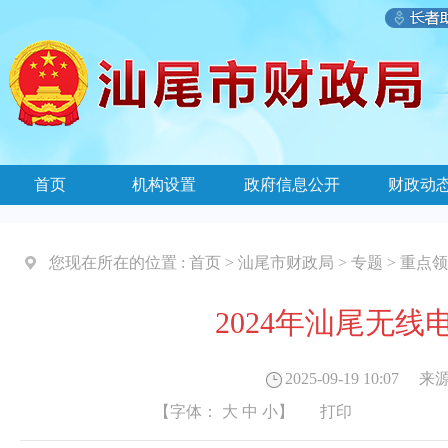
首页
机构设置
政府信息公开
财政动
您现在所在的位置 :
首页
>
汕尾市财政局
>
专题
>
重点领
2024年汕尾无
2025-09-19 10:07
来源
【字体：
大
中
小
】
打印