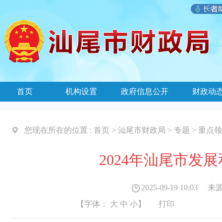
首页
机构设置
政府信息公开
财政动
您现在所在的位置 :
首页
>
汕尾市财政局
>
专题
>
重点领
2024年汕尾市发
2025-09-19 10:03
来源
【字体：
大
中
小
】
打印