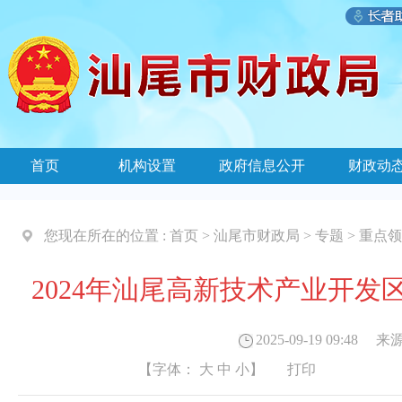
首页
机构设置
政府信息公开
财政动
您现在所在的位置 :
首页
>
汕尾市财政局
>
专题
>
重点领
2024年汕尾高新技术产业开
2025-09-19 09:48
来源
【字体：
大
中
小
】
打印