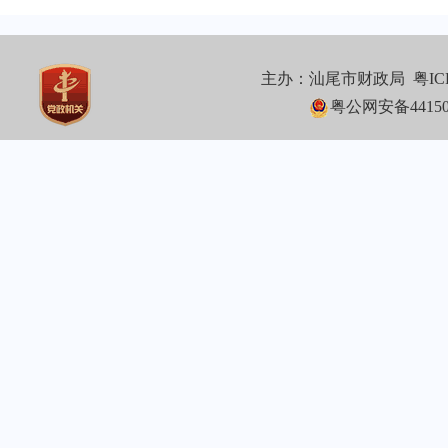
主办：汕尾市财政局
粤IC
粤公网安备441502