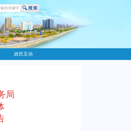
政民互动
务局
体
告