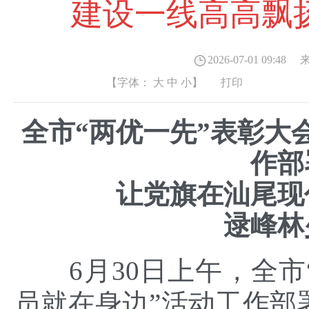
建设一线高高飘
2026-07-01 09:48
来
【字体：
大
中
小
】
打印
全
市
“两优一先”表彰大
作部
让党旗在汕尾现
逯峰林
6月
30
日上午，全
市
员就在身边”活动工作部