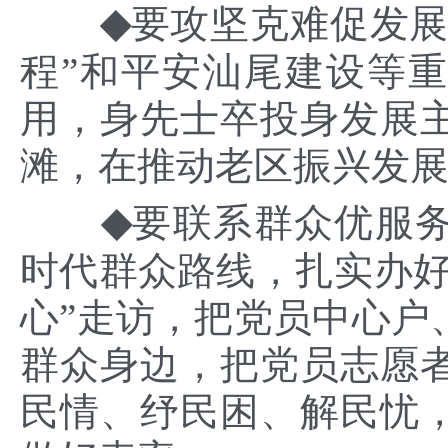
◆
要
攻坚克难促发
程”和平安汕尾建设等
用
，
身先士卒
投身发展
滩
，
在推动老区振兴发
◆
要
联系群众优服
时代群众路线，扎实办
心”走访，
把党员中心户
群众身边，把党员志愿
民情、纾民困、解民忧