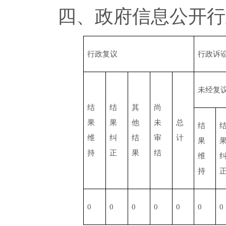
四、政府信息公开行
行政复议
行政诉
未经复
结
结
其
尚
果
果
他
未
总
结
维
纠
结
审
计
果
持
正
果
结
维
持
0
0
0
0
0
0
0