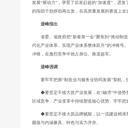
发展“驱动力”，孕育了后发赶超的“加速度”，迸
的闯劲干劲拼劲再出发，在高质量发展的赛道上全速
逯峰指出
省委、省政府把“新春第一会”聚焦到“推动制造
代化产业体系，实现产业体系整体跃升”的冲锋号
冲锋，在激烈竞争中抢占身位、换道超车。
逯峰强调
要牢牢把握“制造业与服务业协同发展”契机，统
◆要坚定不移大抓产业发展，在“融湾”中借势登
区域竞争、产业变革中持续塑造核心优势、牢牢把
◆要坚定不移大抓品牌赋能，以一流建设精准塑
颜值与内涵兼具、特色与实力并存。