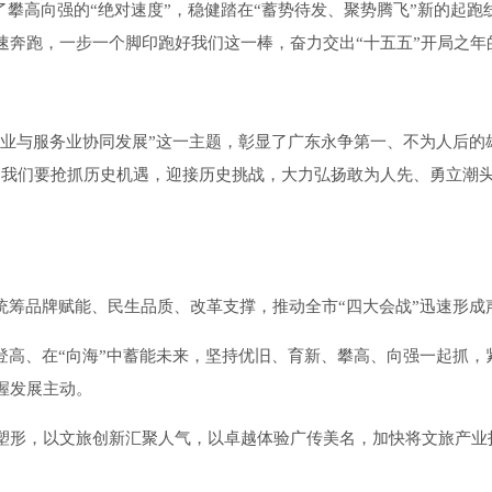
发了攀高向强的“绝对速度”，稳健踏在“蓄势待发、聚势腾飞”新的起
奔跑，一步一个脚印跑好我们这一棒，奋力交出“十五五”开局之年的
业与服务业协同发展”这一主题，彰显了广东永争第一、不为人后的
。我们要抢抓历史机遇，迎接历史挑战，大力弘扬敢为人先、勇立潮
筹品牌赋能、民生品质、改革支撑，推动全市“四大会战”迅速形成声
高、在“向海”中蓄能未来，坚持优旧、育新、攀高、向强一起抓，
握发展主动。
形，以文旅创新汇聚人气，以卓越体验广传美名，加快将文旅产业