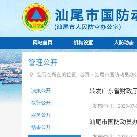
网站首页
机构设置
人防动态
管理公开
您现在所在的位置 :
首页
>
汕尾市国防动员办
转发广东省财政
决策公开
执行公开
发布时间： 2026-07-
服务公开
汕尾市国防动员办
结果公开
发布时间： 2026-01-