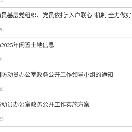
员基层党组织、党员依托“入户联心”机制 全力做
20
2025年闲置土地信息
25
国防动员办公室政务公开工作领导小组的通知
28
国防动员办公室政务公开工作实施方案
23