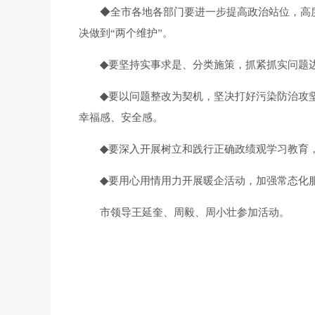
◆
全市各地各部门
要
进一步提高政治站位，高
决做到“两个维护”。
◆
要
坚持实事求是、分类施策，抓紧抓实问题
◆
要
以问题整改为契机，坚决打好污染防治攻
幸福感、安全感。
◆
要
深入开展树立和践行正确政绩观学习教育
◆
要
用心用情用力开展暖企活动，加强常态化
市领导王延奎、周毅、周小壮
参加活动
。