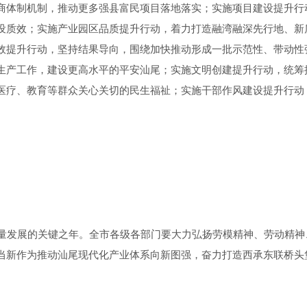
商体制机制，推动更多强县富民项目落地落实；实施项目建设提升行动
设质效；实施产业园区品质提升行动，着力打造融湾融深先行地、新质
效提升行动，坚持结果导向，围绕加快推动形成一批示范性、带动性
生产工作，建设更高水平的平安汕尾；实施文明创建提升行动，统筹
医疗、教育等群众关心关切的民生福祉；实施干部作风建设提升行动，
质量发展的关键之年。全市各级各部门要大力弘扬劳模精神、劳动精
当新作为推动汕尾现代化产业体系向新图强，奋力打造西承东联桥头