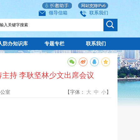
领导信箱
联系我们
人防办知识库
专题专栏
联系我们
涛主持 李耿坚林少文出席会议
办公室
【字体：
大
中
小
】