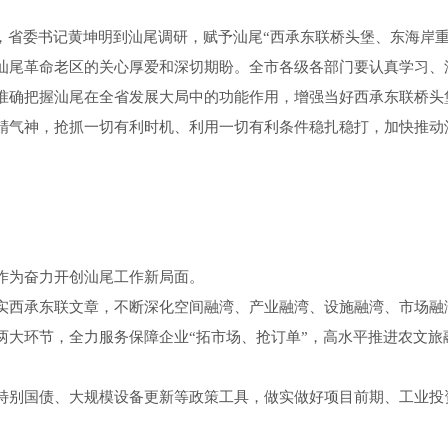
省委书记黄坤明到汕尾调研，赋予汕尾“西承东联桥头堡、东海岸重
汕尾革命老区的关心厚爱和深切期盼。全市各级各部门要认真学习、
准确把握汕尾在全省发展大局中的功能作用，增强当好西承东联桥头
精气神，抢抓一切有利时机、利用一切有利条件稳扎稳打，加快推动
为奋力开创汕尾工作新局面。
实西承东联文章，不断深化空间融湾、产业融湾、设施融湾、市场融
两大环节，全力服务保障企业“拓市场、抢订单”，高水平推进农文旅
特别国债、大规模设备更新等政策工具，做实做好项目前期、工业投