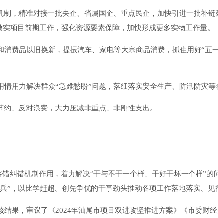
作机制，精准对接一批央企、省属国企、重点民企，加快引进一批补链
做深做实项目前期工作，强化资源要素保障，加快形成更多实物工作量。
和消费品以旧换新，提振汽车、家电等大宗商品消费，抓住用好“五一
用情用力解决群众“急难愁盼”问题，落细落实安全生产、防汛防灾等
行节约、反对浪费，大力压减非重点、非刚性支出。
容错纠错机制作用，着力解决“干与不干一个样、干好干坏一个样”的
雷兵”，以比学赶超、创先争优的干事劲头推动各项工作落地落实、见
，审议了《2024年汕尾市项目双进攻坚推进方案》《市委财经委员