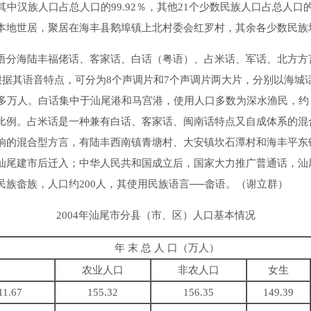
族人口占总人口的99.92％，其他21个少数民族人口占总人口的0
本地世居，聚居在海丰县鹅埠镇上北村委会红罗村，其余各少数民族
分海陆丰福佬话、客家话、白话（粤语）、占米话、军话、北方方
根据其语音特点，可分为8个声调片和7个声调片两大片，分别以海
0多万人。白话集中于汕尾港和马宫港，使用人口多数为深水渔民，
比例。占米话是一种兼有白话、客家话、闽南话特点又自成体系的混
响的混合型方言，有陆丰西南镇青塘村、大安镇坎石潭村和海丰平东
汕尾建市后迁入；中华人民共和国成立后，国家大力推广普通话，汕
族畲族，人口约200人，其使用民族语言──畲语。（谢立群）
2004年汕尾市分县（市、区）人口基本情况
年 末 总 人 口（万人）
农业人口
非农人口
女生
11.67
155.32
156.35
149.39