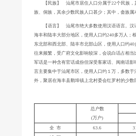
【民族】 汕尾市居住人口分属于22个民族，其中汉
族、侗族，其余少数民族人口甚少；其中，畲族属
【语言】 汕尾市绝大多数使用汉语语言。汉语
海丰和陆丰大部分地区，使用人口约240多万人；
东北部和西北部、陆丰市北部山区，使用人口约4
往来频繁，受广府文化影响较深，会说白话占相当
军话是一种含有官话成份但深受客家话、闽南话影
言主要集中于汕尾市区，使用人口约１万，多数于
外，聚居在海丰县鹅埠镇上北村委会红罗村的少数民
总户数
(万户)
全 市
63.6
3