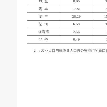
城 区
8.06
3
海 丰
17.81
7
陆 丰
28.29
1
陆 河
6.58
3
红海湾
2.36
1
华 侨
0.49
注：农业人口与非农业人口按公安部门的新口