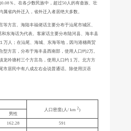
.08％。在各少数民族中，超过50人的有畲族、壮
均属省内外迁入，省外迁入者居绝大多数。
言等方言。海陆丰福佬话主要分布于汕尾市城区、
城话和东海话为代表。客家话主要分布陆河县、海丰县
约１万人；在汕尾、海城、东海等地，因与港穗商贸
合型方言，分布于海丰县西南部，使用人口约2万。
镇龙吟塘村三个方言岛，使用人口约１万。北方方
尾市居民中有八成左右会说普通话。除使用汉语
2
人口密度(人/ km
)
男性
162.28
591