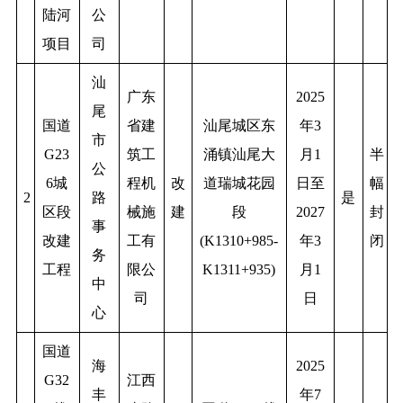
陆河
公
项目
司
汕
广东
2025
尾
国道
省建
汕尾城区东
年3
市
G23
筑工
涌镇汕尾大
月1
半
公
6城
程机
改
道瑞城花园
日至
幅
2
路
是
区段
械施
建
段
2027
封
事
改建
工有
(K1310+985-
年3
闭
务
工程
限公
K1311+935)
月1
中
司
日
心
国道
海
2025
G32
江西
丰
年7