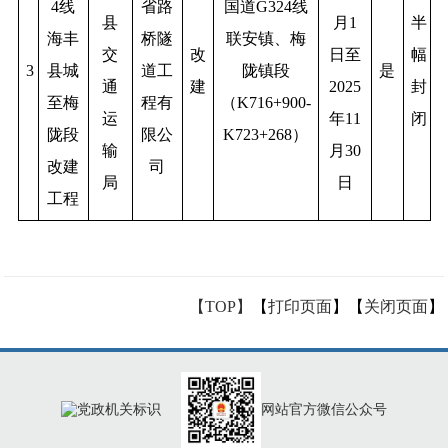
4线
省路
国道G324线
县
月1
半
海丰
桥隧
联安镇、梅
交
改
日至
幅
3
县城
道工
陇镇段
是
通
建
2025
封
至梅
程有
（K716+900-
运
年11
闭
陇段
限公
K723+268）
输
月30
改建
司
局
日
工程
【TOP】
【
打印页面
】【
关闭页面
】
网站官方微信公众号