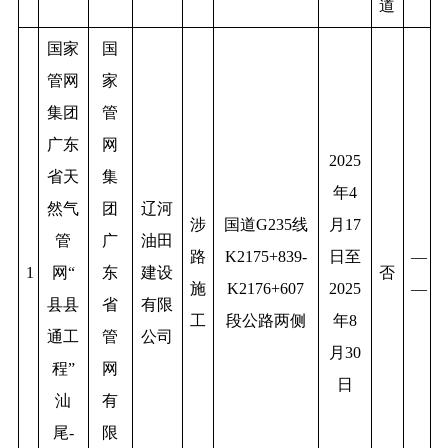
道
国家
国
管网
家
集团
管
广东
网
2025
省天
集
年4
然气
团
辽河
涉
国道G235线
月17
管
广
油田
路
K2175+839-
日至
—
1
网“
东
建设
否
施
K2176+607
2025
—
县县
省
有限
工
段公路两侧
年8
通工
管
公司
月30
程”
网
日
汕
有
尾-
限