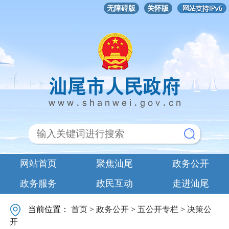
无障碍版
关怀版
网站首页
聚焦汕尾
政务公开
政务服务
政民互动
走进汕尾
当前位置：
首页
>
政务公开
>
五公开专栏
>
决策公
开