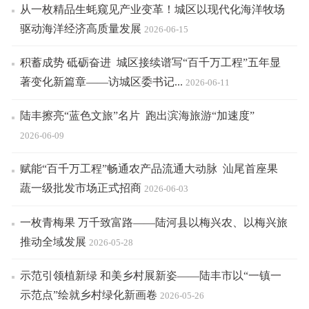
从一枚精品生蚝窥见产业变革！城区以现代化海洋牧场
驱动海洋经济高质量发展
2026-06-15
积蓄成势 砥砺奋进 城区接续谱写“百千万工程”五年显
著变化新篇章——访城区委书记...
2026-06-11
陆丰擦亮“蓝色文旅”名片 跑出滨海旅游“加速度”
2026-06-09
赋能“百千万工程”畅通农产品流通大动脉 汕尾首座果
蔬一级批发市场正式招商
2026-06-03
一枚青梅果 万千致富路——陆河县以梅兴农、以梅兴旅
推动全域发展
2026-05-28
示范引领植新绿 和美乡村展新姿——陆丰市以“一镇一
示范点”绘就乡村绿化新画卷
2026-05-26