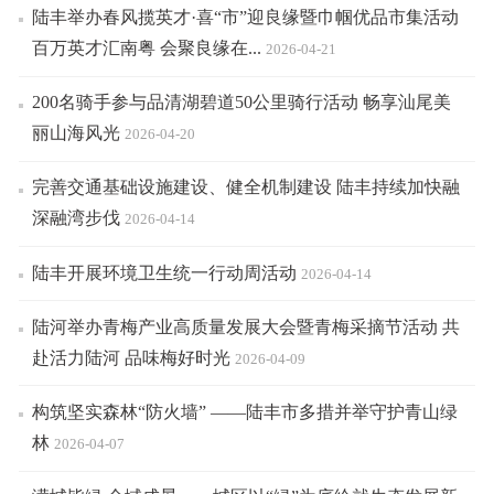
陆丰举办春风揽英才·喜“市”迎良缘暨巾帼优品市集活动
百万英才汇南粤 会聚良缘在...
2026-04-21
200名骑手参与品清湖碧道50公里骑行活动 畅享汕尾美
丽山海风光
2026-04-20
完善交通基础设施建设、健全机制建设 陆丰持续加快融
深融湾步伐
2026-04-14
陆丰开展环境卫生统一行动周活动
2026-04-14
陆河举办青梅产业高质量发展大会暨青梅采摘节活动 共
赴活力陆河 品味梅好时光
2026-04-09
构筑坚实森林“防火墙” ——陆丰市多措并举守护青山绿
林
2026-04-07