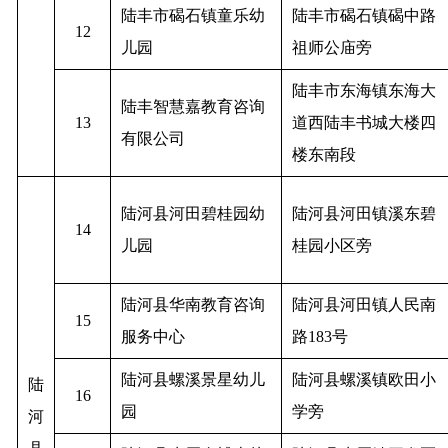
陆丰市碣石镇童乐幼
陆丰市碣石镇碣中路
12
儿园
祖师公庙旁
陆丰市东海镇东海大
陆丰智慧嘉教育咨询
13
道西陆丰书城大楼四
有限公司
楼东南段
陆河县河田碧桂园幼
陆河县河田镇溪东碧
14
儿园
桂园小区旁
陆河县华南教育咨询
陆河县河田镇人民南
15
服务中心
路183号
陆河县螺溪景星幼儿
陆河县螺溪镇欧田小
陆
16
园
学旁
河