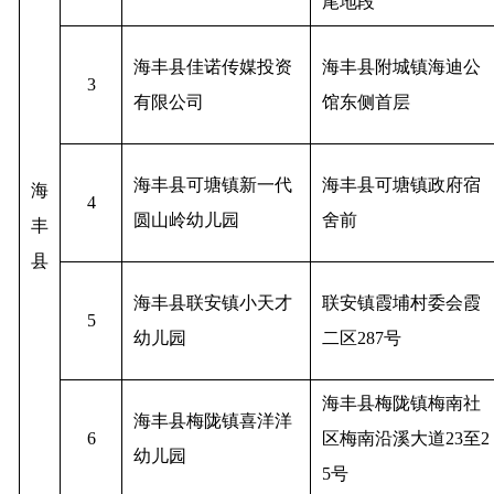
尾地段
海丰县佳诺传媒投资
海丰县附城镇海迪公
3
有限公司
馆东侧首层
海丰县可塘镇新一代
海丰县可塘镇政府宿
海
4
圆山岭幼儿园
舍前
丰
县
海丰县联安镇小天才
联安镇霞埔村委会霞
5
幼儿园
二区287号
海丰县梅陇镇梅南社
海丰县梅陇镇喜洋洋
6
区梅南沿溪大道23至2
幼儿园
5号