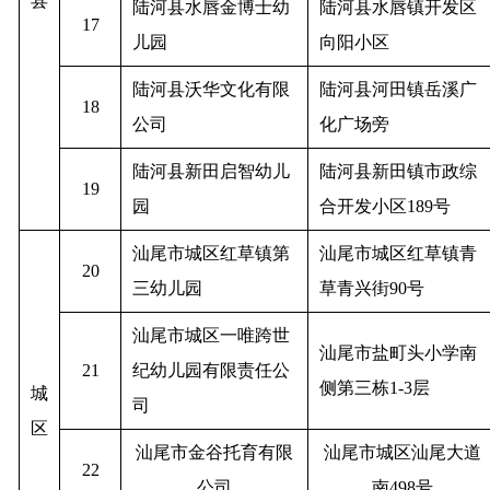
县
陆河县水唇金博士幼
陆河县水唇镇开发区
17
儿园
向阳小区
陆河县沃华文化有限
陆河县河田镇岳溪广
18
公司
化广场旁
陆河县新田启智幼儿
陆河县新田镇市政综
19
园
合开发小区189号
汕尾市城区红草镇第
汕尾市城区红草镇青
20
三幼儿园
草青兴街90号
汕尾市城区一唯跨世
汕尾市盐町头小学南
21
纪幼儿园有限责任公
侧第三栋1-3层
城
司
区
汕尾市金谷托育有限
汕尾市城区汕尾大道
22
公司
南498号