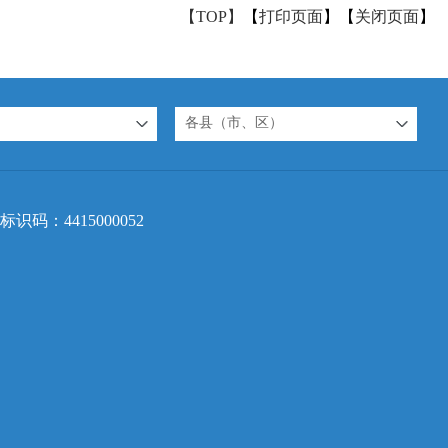
【TOP】
【
打印页面
】【
关闭页面
】
各县（市、区）
标识码：4415000052