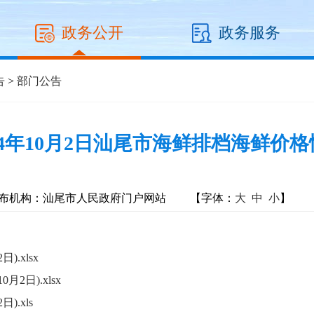
政务公开
政务服务
告
>
部门公告
24年10月2日汕尾市海鲜排档海鲜价
布机构：汕尾市人民政府门户网站
【字体：
大
中
小
】
.xlsx
2日).xlsx
.xls