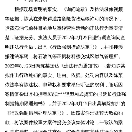
根据现场查明的事实、《询问笔录》及执法录像视频
等证据，陈某在未取得道路危险货物运输许可的情况下，
运载石油气前往目的地从事经营性活动的违法行为事实清
楚，证据充分。执法人员于2022年7月25日进行调查询问查
明违法行为后，出具《行政强制措施决定书》，并扣押涉
嫌违法车辆，将石油气等证据材料移交城区燃气管理所。
2022年8月23日向陈某送达《违法行为通知书》，告知陈某
拟作出行政处罚的事实、理由、依据、处罚内容以及陈某
依法享有陈述权、申辩权和要求举行听证的权利，随后因
案情复杂出具扣押粤XYC***轻型厢式货车的《延长行政强
制措施期限通知书》，并于2022年9月15日出具解除扣押的
《行政强制措施处理决定书》。因该案件涉及较大数额罚
款，将该案件按重大案件提交会议集体讨论，一致认为案
件事实清楚、证据合法充分，综合考虑陈某违法行为的事