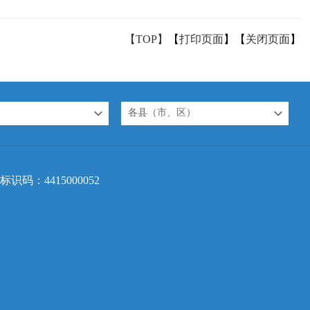
【TOP】
【
打印页面
】【
关闭页面
】
各县（市、区）
标识码：4415000052