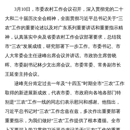
3
月
10
日，市委农村工作会议召开，
深入贯彻党的二十
大和二十届历次全会精神，全面贯彻习近平总书记关于
“三
农”工作的重要论述以及对广东系列重要讲话和重要指示精
神，认真落实中央及省委农村工作会议部署要求，总结我
市“三农”发展成绩，研究部署下一步工
作
。
市委书记、市
人大常委会主任逯峰出席会议并讲话。市政协主席曾晓
晖、市委副书记林少文出席会议。市委常委、常务副市长
王延奎主持会议。
逯峰
充分肯定过去一年及
“
十四五
”
时期全
市
“
三农
”
工作
取得的新进展新成效，代表
市
委、
市
政府向各地各部门特
别是
“
三农
”
工作一线的同志们表示慰问和感谢。
他指出，
习近平总书记对
“
三农
”
工作念兹在兹，多次作出重要部署
重要指示，
为我们做好
“三农”工作提供了根本遵循。全市
上下要
深入学习贯彻习近平总书记关于
“三农”工作的重要