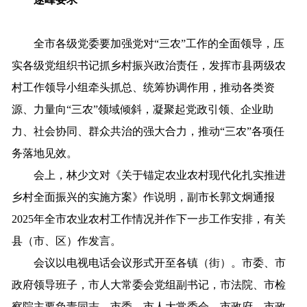
全
市
各级党委要加强党对
“
三农
”
工作的全面领
导，
压
实各级党组织书记抓乡
村振兴政治责任
，
发挥
市县两级
农
村工作领导小组牵头抓总、统筹协调作用，
推动各类资
源、力量向
“三农”领域倾斜，
凝聚
起党政
引领、企业助
力、社会协同、群众共治的强大合力，
推动
“
三农
”
各项任
务落地见效。
会上，林少文对
《
关于锚定农业农村现代化
扎实推进
乡村全面振兴的
实施方案》作说明，
副市长郭文炯通报
2025
年全市农业农村工作情况并作下一步工作安排，
有关
县
（
市、
区
）
作发言。
会议以电视电话会议形式开至各镇（街）。
市委、市
政府领导班子，市人大常委会党组副书记
，
市法院
、
市检
察院主要负责同志
，
市委、市人大常委会、市政府、市政