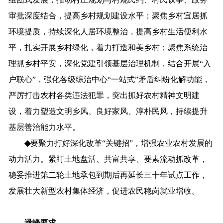
审批深度结合，
提高乡村规划建设水平；
聚焦乡村宜居抓
环境提质
，
持续深化人居环境整治，
提高乡村生活便利水
平，扎实开展乡村绿化，着力打造和美乡村；聚焦系统治
理抓乡村平安，深化党建引领基层治理机制，结合
开展
“入
户联心”，
强化各级综治中心
“一站式”矛盾纠纷化解功能，
严厉打击农村各类违法犯罪，突出抓好农村精神文明建
设，着力
塑造文明乡风、良好家风、淳朴民风
，持续提升
基层善治能力水平
。
◆
要
聚力打好深化改革
“关键招”，增强农业农村发展的
动力活力。
紧盯土地盘活、共富共享、要素流动抓改革，
稳妥推进第二轮土地承包到期后再延长三十年试点工作，
发展壮大新型农村集体经济，促进农民稳岗就业增收。
逯峰要求