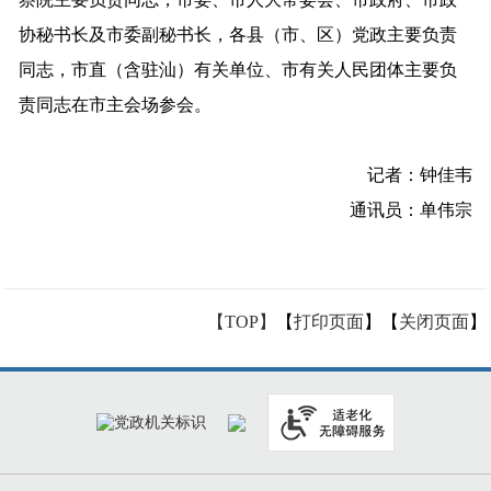
协秘书长及市委副秘书
长，
各县（市、区）党政主要负责
同志，市直
（
含驻汕）有关单位、市有关人民团体主要负
责同志
在市主会场参会
。
记者
：
钟佳韦
通讯员：
单伟宗
【TOP】
【
打印页面
】【
关闭页面
】