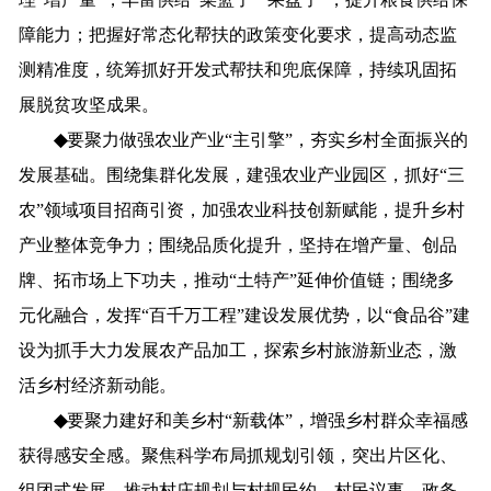
障能力
；
把握好常态化帮扶的政策变化要求，提高动态监
测精准度
，统筹抓好开发式帮扶和兜底保障，
持续巩固拓
展脱贫攻坚成果。
◆
要
聚力做强农业产业
“主引擎”，夯实乡村全面振兴的
发展基础。
围绕
集群化发展，建强
农业产业园区
，
抓好
“三
农”领域项目招商引资
，
加强农业科技创新赋能
，提升乡村
产业整体竞争力；
围绕
品质化提升，
坚持在增产量、创品
牌、拓市场上下功夫，
推动
“土特产”延伸价值链；
围绕
多
元化融合，发挥
“百千万工程”建设发展优势，
以
“食品谷”建
设为抓手
大力
发展农产品加工，
探索乡村旅游新业态
，
激
活乡村经济新动能。
◆
要
聚力建好和美乡村
“新载体”，增强乡村群众幸福感
获得感安全
感。
聚焦科学布局抓规划引领
，
突出片区化、
组团式发展
，
推动村庄规划与村规民约、村民议事、政务