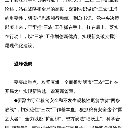
论述，
站在战略和全局的高度，深刻认识做好
“三农”工作
的重要性，
切实把思想和行动统一到总书记、党中央决策
部署上来，
牢牢把
“三农”工作抓在手上、扛在肩上、落实
在行动上，以“
三农
”
工作
增创
新优势、
实现
新突破支
撑汕
尾
现代化建
设。
逯峰
强调
要突出重点、
攻坚克难，全面推动我市
“三农”工作在
开局之年实现新跨越、谱写新篇
章。
◆
要聚力守牢粮食安全和不发生规模性返贫致贫
“两条
底线”，切实稳住“三农”工作基本盘。
狠抓粮食安全这个
“国
之大者”，
全力以赴
“扩面积”
、
想方设法
“增沃土”
、
科学合
理
“增产量”，
丰富供给
“菜篮子”“果盘子”，
提升粮食供给保