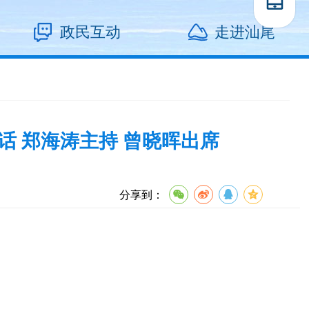
政民互动
走进汕尾
话 郑海涛主持 曾晓晖出席
分享到：