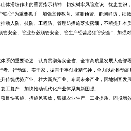
体滑坡作出的重要指示精神，切实树牢风险意识、忧患意识，以
户联心”为重要抓手，加强宣传教育、监测预警、群测群防，细
极推动人防、技防、工程防、管理防措施落实落细，不断提升本
须管安全、管业务必须管安全、管生产经营必须管安全”，加强
的重要论述，认真贯彻落实全省、全市高质量发展大会部署要求
好执行者、行动派、实干家，振奋干事创业精气神，全力以赴推动
提升传统优势产业、壮大新兴产业、布局未来产业，因地制宜发
后复工复产，加快推动现代化产业体系向新图强。
项目快实施、措施见实效，狠抓农业生产、工业提质、固投增效