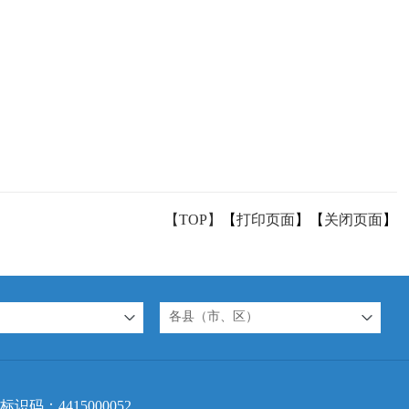
【TOP】
【
打印页面
】【
关闭页面
】
各县（市、区）
标识码：4415000052