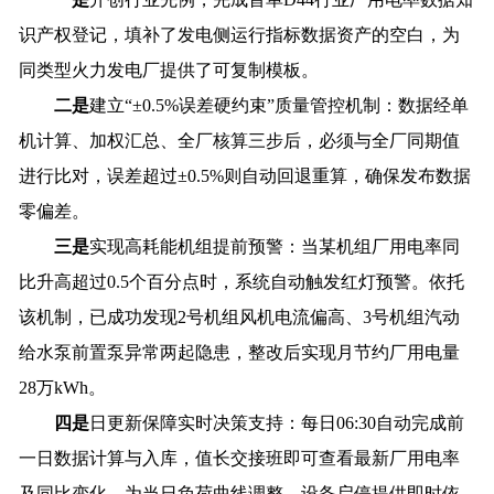
识产权登记，填补了发电侧运行指标数据资产的空白，为
同类型火力发电厂提供了可复制模板。
二是
建立“±0.5%误差硬约束”质量管控机制：数据经单
机计算、加权汇总、全厂核算三步后，必须与全厂同期值
进行比对，误差超过±0.5%则自动回退重算，确保发布数据
零偏差。
三是
实现高耗能机组提前预警：当某机组厂用电率同
比升高超过0.5个百分点时，系统自动触发红灯预警。依托
该机制，已成功发现2号机组风机电流偏高、3号机组汽动
给水泵前置泵异常两起隐患，整改后实现月节约厂用电量
28万kWh。
四是
日更新保障实时决策支持：每日06:30自动完成前
一日数据计算与入库，值长交接班即可查看最新厂用电率
及同比变化，为当日负荷曲线调整、设备启停提供即时依