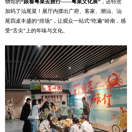
物馆的
“跟着粤菜去旅行——粤菜文化展”
，还特意
加码了汕尾菜！展厅内摆出广府、客家、潮汕、汕
尾四桌丰盛的“排场”，让观众一站式“吃遍”岭南，感
受“舌尖”上的年味与文化。