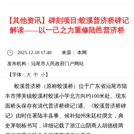
【其他资讯】碑刻项目|蛟溪普济桥碑记
解读——以一己之力重修陆邑普济桥
2025-12-18 17:40
来源： 本网
发布机构：汕尾市人民政府门户网站
【字体：
大
中
小
】
蛟溪普济桥（原称蛟溪桥）位于广东省汕尾市陆
丰市博美镇蛟溪村蛟溪小学北方向约100米处。现东
面桥头保存有清代普济桥碑记1通。《蛟溪普济桥碑
记》由时任署陆丰县事、候补知州朱廷柱撰文，典
史茅朝栋书写，详细记载了浙江山阴商人胡德槎两