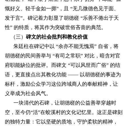
慨好义、轻千金如一掷”，且 “无几微德色见于面、
发于言”。碑记着力彰显了胡德槎 “乐善不倦出于天
性” 的特质，将其作为突破世俗吝啬的典范。
（三）
碑文的社会批判和教化价值
朱廷柱在碑记中以 “余亦不能无愧焉” 自省，将
胡德槎的民间善举与 “有司之常职” 对比，暗含对官
府职能缺位的批评。而碑文 “可以风世而广俗” 的结
语，更直接点出其教化功能 —— 以胡德槎的事迹为
标杆，激励公众学习这位跨域商人的奉献精神，让
义举成为社会风气。
一块清代的石碑，让胡德槎的公益善举穿越时
空，至今仍“活”在蛟溪村的文化记忆里。这正是碑刻
的独特力量：它以坚硬的质地，守护柔软的精神，