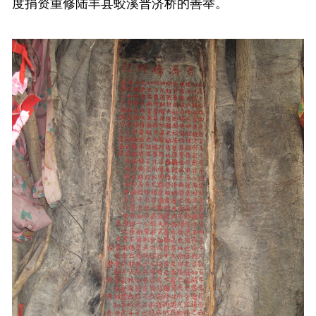
度捐资重修陆丰县蛟溪普济桥的善举。