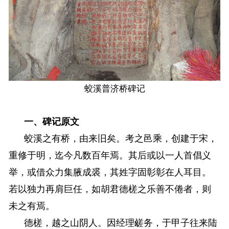
蛟溪普济桥碑记
一、
碑记原文
蛟溪之有桥，由来旧矣。考之邑乘，创建于宋，
重修于明，迄今凡数百年焉。其后或以一人首倡义
举，或借众力集腋成裘，其姓字固彰彰在人耳目。
若以独力再肩巨任，如胡君德槎之乐善不倦者，则
未之有焉。
德槎，越之山阴人。因经理鹾务，于甲子往来陆