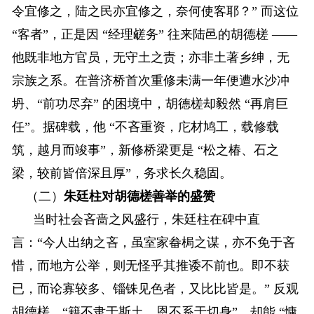
令宜修之，陆之民亦宜修之，奈何使客耶？” 而这位
“客者”，正是因 “经理鹾务” 往来陆邑的胡德槎 ——
他既非地方官员，无守土之责；亦非土著乡绅，无
宗族之系。在普济桥首次重修未满一年便遭水沙冲
坍、“前功尽弃” 的困境中，胡德槎却毅然 “再肩巨
任”。据碑载，他 “不吝重资，庀材鸠工，载修载
筑，越月而竣事”，新修桥梁更是 “松之椿、石之
梁，较前皆倍深且厚”，务求长久稳固。
（二）
朱廷柱对胡德槎善举的盛赞
当时社会吝啬之风盛行，朱廷柱在碑中直
言：“今人出纳之吝，虽室家畚梮之谋，亦不免于吝
惜，而地方公举，则无怪乎其推诿不前也。即不获
已，而论寡较多、锱铢见色者，又比比皆是。” 反观
胡德槎，“籍不隶于斯土，恩不系于切身”，却能 “慷