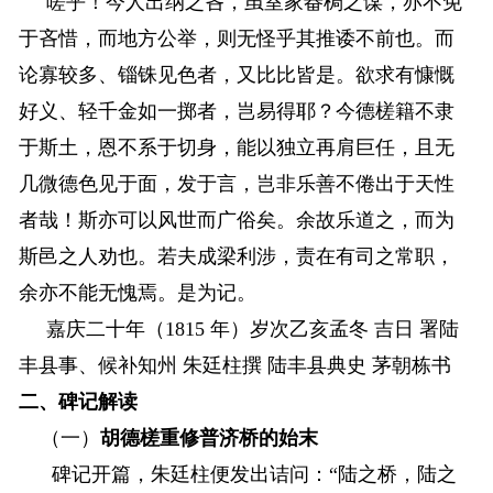
嗟乎！今人出纳之吝，虽室家畚梮之谋，亦不免
于吝惜，而地方公举，则无怪乎其推诿不前也。而
论寡较多、锱铢见色者，又比比皆是。欲求有慷慨
好义、轻千金如一掷者，岂易得耶？今德槎籍不隶
于斯土，恩不系于切身，能以独立再肩巨任，且无
几微德色见于面，发于言，岂非乐善不倦出于天性
者哉！斯亦可以风世而广俗矣。余故乐道之，而为
斯邑之人劝也。若夫成梁利涉，责在有司之常职，
余亦不能无愧焉。是为记。
嘉庆二十年（1815 年）岁次乙亥孟冬 吉日 署陆
丰县事、候补知州 朱廷柱撰 陆丰县典史 茅朝栋书
二、碑记解读
（一）
胡德槎重修普济桥的始末
碑记开篇，朱廷柱便发出诘问：“陆之桥，陆之