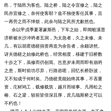
邑，于陆邑为客也。陆之桥，陆之令宜修之，陆之
民亦宜修之，奈何使客耶？兹不独使客任其事，且
一再劳之而不惮烦，此余与陆之民所尤歉然也。
余以甲戌季夏署篆斯邑，下车之始，即闻蛟溪普
济桥被水沙冲坍者五洞，为太急者，久之未修。未
几，有以胡君德槎捐资再造为余告者，余颇讶然。
讶夫德槎之始修此桥也，经营相度，移建于旧桥数
十步之下，虽修而仍创焉。岂意岁未周而即有崩坍
之患，斯时前功尽弃，行路咨嗟，回忆长桥卧波，
又不知成于何时矣。乃德槎竟能始终其事，不吝重
资，庀材鸠工，载修载筑，越月而竣事。凡用松之
椿、石之梁，较前皆倍深且厚，庶几哉斯桥之可以
不朽也！