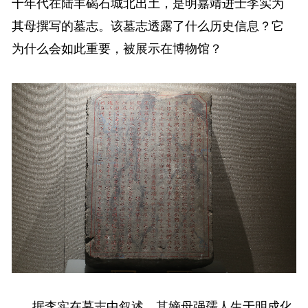
十年代在陆丰碣石城北出土，是明嘉靖进士李实为
其母撰写的墓志。该墓志透露了什么历史信息？它
为什么会如此重要，被展示在博物馆？
据李实在墓志中叙述，其嫡母强孺人生于明成化