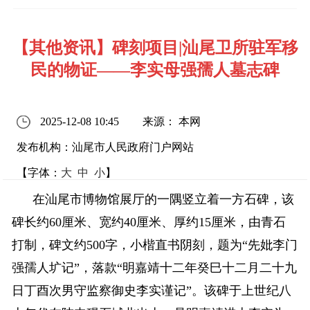
【其他资讯】碑刻项目|汕尾卫所驻军移
民的物证——李实母强孺人墓志碑
2025-12-08 10:45
来源： 本网
发布机构：汕尾市人民政府门户网站
【字体：
大
中
小
】
在汕尾市博物馆展厅的一隅竖立着一方石碑，该
碑长约60厘米、宽约40厘米、厚约15厘米，由青石
打制，碑文约500字，小楷直书阴刻，题为“先妣李门
强孺人圹记”，落款“明嘉靖十二年癸巳十二月二十九
日丁酉次男守监察御史李实谨记”。该碑于上世纪八