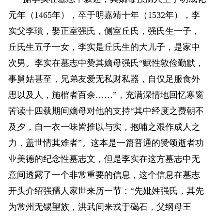
元年（1465年），卒于明嘉靖十年（1532年），李
实父李璝，娶正室强氏，侧室丘氏，强氏生一子，
丘氏生五子一女，李实是丘氏生的大儿子，是家中
次男。李实在墓志中赞其嫡母强氏“赋性敦俭勤默，
事舅姑甚至，兄弟友爱无私财私器，自仅足服食外
思以及人，施棺者百余……”，充满深情地回忆寒窗
苦读十四载期间嫡母对他的支持“其中经度之费朝不
及夕，自一衣一味皆推以与实，抱哺之艰作成人之
力，盖世情其难者”。这本是一篇普通的赞颂逝者功
业美德的纪念性墓志文，但是李实在这方墓志中无
意间透露了一个非常重要的信息，这个信息在墓志
开头介绍强孺人家世来历一节：“先妣姓强氏，其先
为常州无锡望族，洪武间来戎于碣石，父纲母王