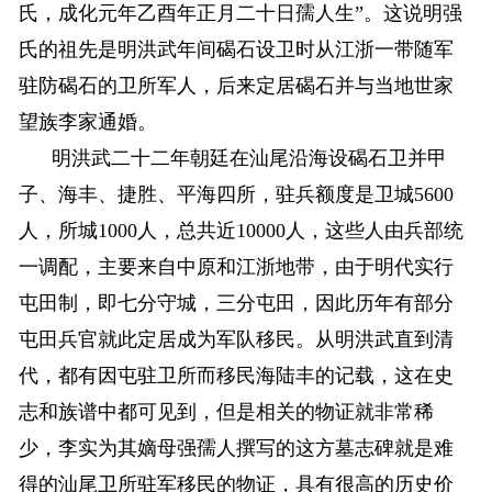
氏，成化元年乙酉年正月二十日孺人生”。这说明强
氏的祖先是明洪武年间碣石设卫时从江浙一带随军
驻防碣石的卫所军人，后来定居碣石并与当地世家
望族李家通婚。
明洪武二十二年朝廷在汕尾沿海设碣石卫并甲
子、海丰、捷胜、平海四所，驻兵额度是卫城5600
人，所城1000人，总共近10000人，这些人由兵部统
一调配，主要来自中原和江浙地带，由于明代实行
屯田制，即七分守城，三分屯田，因此历年有部分
屯田兵官就此定居成为军队移民。从明洪武直到清
代，都有因屯驻卫所而移民海陆丰的记载，这在史
志和族谱中都可见到，但是相关的物证就非常稀
少，李实为其嫡母强孺人撰写的这方墓志碑就是难
得的汕尾卫所驻军移民的物证，具有很高的历史价