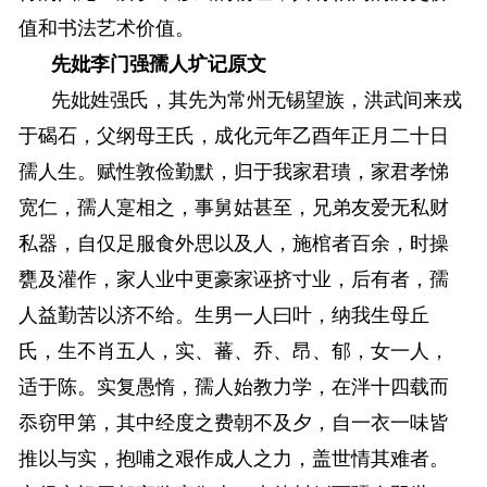
值和书法艺术价值。
先妣李门强孺人圹记原文
先妣姓强氏，其先为常州无锡望族，洪武间来戎
于碣石，父纲母王氏，成化元年乙酉年正月二十日
孺人生。赋性敦俭勤默，归于我家君璝，家君孝悌
宽仁，孺人寔相之，事舅姑甚至，兄弟友爱无私财
私器，自仅足服食外思以及人，施棺者百余，时操
甕及灌作，家人业中更豪家诬挤寸业，后有者，孺
人益勤苦以济不给。生男一人曰叶，纳我生母丘
氏，生不肖五人，实、蕃、乔、昂、郁，女一人，
适于陈。实复愚惰，孺人始教力学，在泮十四载而
忝窃甲第，其中经度之费朝不及夕，自一衣一味皆
推以与实，抱哺之艰作成人之力，盖世情其难者。