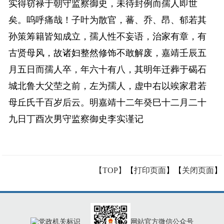
实得窃禄于朝守监察御史，未待封例而孺人即世
矣。呜呼痛哉！子叶为散官，蕃、乔、昂、郁若其
孙策筹籍皆知成立，孺人性不妄语，治家有章，有
古贤母风，故诸妇整然修饰不敢解废，嘉靖壬辰五
月五日而孺人卒，年六十有八，其明年迁葬于碣石
城北鲁大父茔之前，左为孺人，虚中右以竢家君若
母丘氏千百岁后云。明嘉靖十二年癸巳十二月二十
九日丁酉次男守监察御史李实谨记
【TOP】
【
打印页面
】【
关闭页面
】
网站官方微信公众号