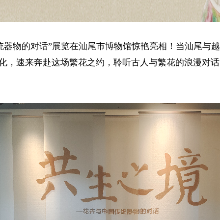
传统器物的对话”展览在汕尾市博物馆惊艳亮相！当汕尾与
化，速来奔赴这场繁花之约，聆听古人与繁花的浪漫对话