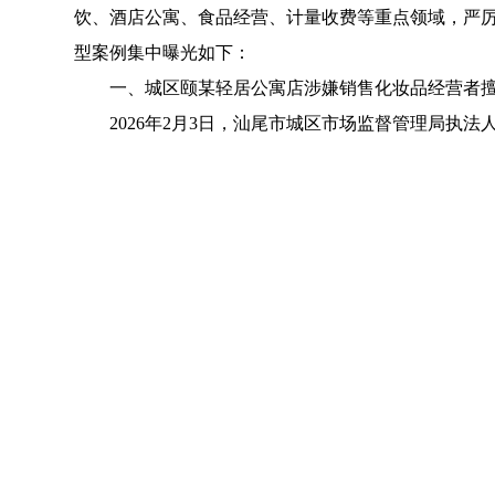
饮、酒店公寓、食品经营、计量收费等重点领域，严厉
型案例集中曝光如下：
一、城区颐某轻居公寓店涉嫌销售化妆品经营者
2026年2月3日，汕尾市城区市场监督管理局
客使用的行为，存在安全隐患。该行为涉嫌违反《广
处理结果：
已依法立案调查。
二、城区帝某湾假日美居涉嫌销售化妆品经营者
2026年3月18日，汕尾市城区市场监督管理
客使用的行为，存在安全隐患。该行为涉嫌违反《广
处理结果：
已依法立案调查。
三、城区捷某成百货商店涉嫌经营超过保质期的
2026年3月27日，汕尾市城区市场监督管理局
薄霸韧性饼干”，当事人对违法事实予以承认。该行
处理结果：
已依法立案调查。