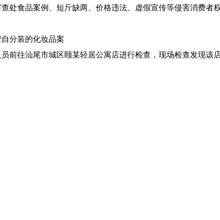
查处食品案例、短斤缺两、价格违法、虚假宣传等侵害消费者权
擅自分装的化妆品案
执法人员前往汕尾市城区颐某轻居公寓店进行检查，现场检查发现
东省化妆品安全条例》第二十八条第一款第十一项的规定，属于
擅自分装的化妆品案
局执法人员前往汕尾市城区帝某湾假日美居进行检查，现场检查发现
东省化妆品安全条例》第二十八条第一款第十一项的规定，属于
食品案
收到群众来信举报位于马宫街道的汕尾市城区捷某成百货商店销售过
为涉嫌违反了《中华人民共和国食品安全法》第三十四条第十项，