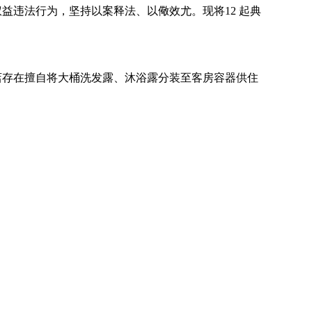
益违法行为，坚持以案释法、以儆效尤。现将12 起典
该店存在擅自将大桶洗发露、沐浴露分装至客房容器供住
销售化妆品经营者擅自分装的化妆品的违法行为。
该店存在擅自将大桶洗发露、沐浴露分装至客房容器供住
销售化妆品经营者擅自分装的化妆品的违法行为。
期的“立威薄霸韧性饼干”。经查，该店销售过期“立威
属于经营超过保质期的食品的违法行为。