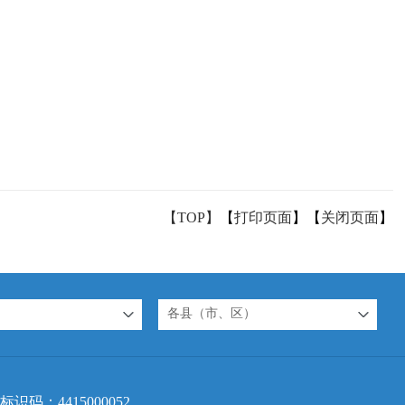
【TOP】
【
打印页面
】【
关闭页面
】
各县（市、区）
标识码：4415000052