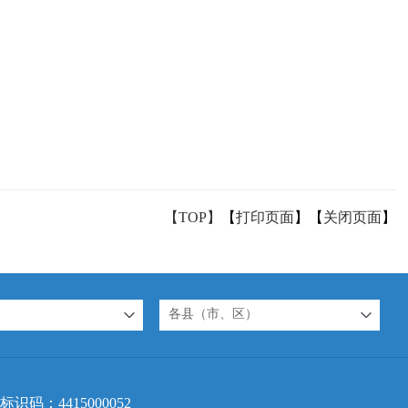
【TOP】
【
打印页面
】【
关闭页面
】
各县（市、区）
标识码：4415000052