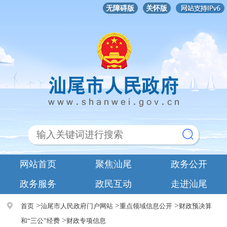
无障碍版
关怀版
网站首页
聚焦汕尾
政务公开
政务服务
政民互动
走进汕尾
>
>
>
首页
汕尾市人民政府门户网站
重点领域信息公开
财政预决算
>
和“三公”经费
财政专项信息