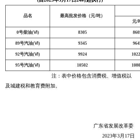
品名
最高批发价格（元/吨）
元/
0号柴油(
Ⅵ
)
8305
860
89号汽油(
Ⅵ
)
9345
964
92号汽油(
Ⅵ
)
9924
102
95号汽油(
Ⅵ
)
10502
108
注：表中价格包含消费税、增值税以
及城建税和教育费附加。
广东省发展改革委
2023年3月17日