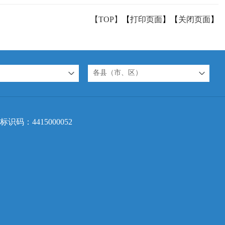
【TOP】
【
打印页面
】【
关闭页面
】
各县（市、区）
标识码：4415000052