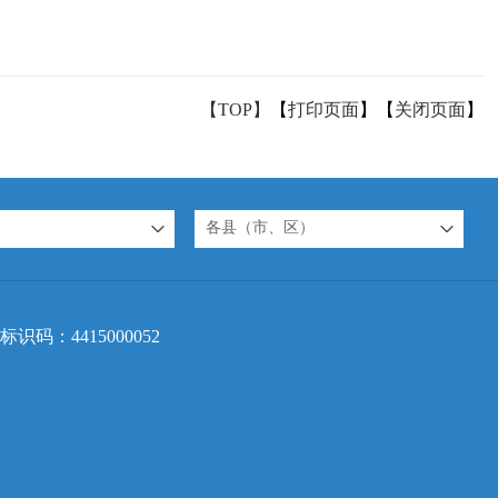
【TOP】
【
打印页面
】【
关闭页面
】
各县（市、区）
标识码：4415000052