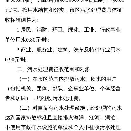
量
90%
计征），由现行的
0.5096
元
/
吨提高到平均
0.81
元
/
吨。按用水结构和分类，市区污水处理费具体征
收标准调整为
:
1.
居民、消防、环卫、绿化、工业、行政事业
单位用水
0.80
元
/
吨
;
2.
商业、服务业、建筑、洗车及特种行业用水
0.90
元
/
吨。
二、
污水处理费
征收范围和对象
（一）在市区范围内排放污水、废水的用户
（包括机关、团体、部队、企事业单位、个体经营
者和居民），均征收污水处理费。
（二）对自备有污水处理设施，经处理的污水
达到国家排放标准且直接排入海洋、江河、湖泊，
不使用市政排水设施的单位和个人不征收污水处理