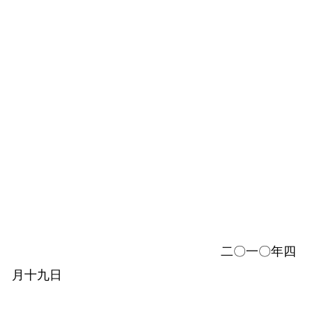
二
〇一〇
年四
月十九日