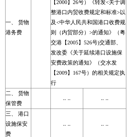
【2000】26号）《转发<关于调
整港口内贸收费规定和标准>以
一、 货物
及<中华人民共和国港口收费规
港务费
则（内贸部分）>的通知》（粤
交港【2005】526号)交通部、
发改委《关于延续港口设施保
安费政策的通知》（交水发
【2009】167号）的相关规定执
行
二、 货物
‥ ‥
‥ ‥
保管费
三、 港口
设施保安
‥ ‥
‥ ‥
费