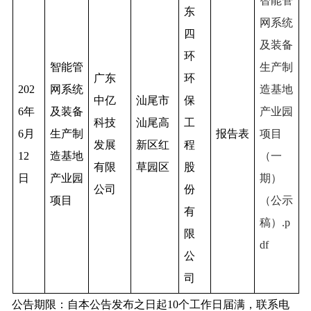
智能管
东
网系统
四
及装备
环
智能管
生产制
广东
环
202
网系统
造基地
中亿
汕尾市
保
6年
及装备
产业园
科技
汕尾高
工
6月
生产制
报告表
项目
发展
新区红
程
12
造基地
（一
有限
草园区
股
日
产业园
期）
公司
份
项目
（公示
有
稿）.p
限
df
公
司
公告期限：自本公告发布之日起10个工作日届满，联系电