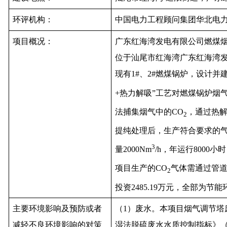
环评机构：
中国电力工程顾问集团华北电
项目概况：
广东红海湾发电有限公司燃煤烟
位于汕尾市红海湾广东红海湾
现有1#、2#燃煤锅炉，设计并
+热力解吸”工艺对燃煤锅炉烟
法捕集烟气中的CO
，通过热解
2
提纯处理后，生产符合要求的气态
3
量2000Nm
/h，年运行8000
项目生产的CO
气体需通过管
2
投资2485.19万元，全部为节
主要环境影响及预防或者
（1）废水。本项目烟气调节塔
减轻不良环境影响的对策
湿法脱硫废水水质控制指标》（D