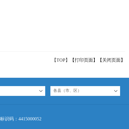
【TOP】
【
打印页面
】【
关闭页面
】
各县（市、区）
标识码：4415000052